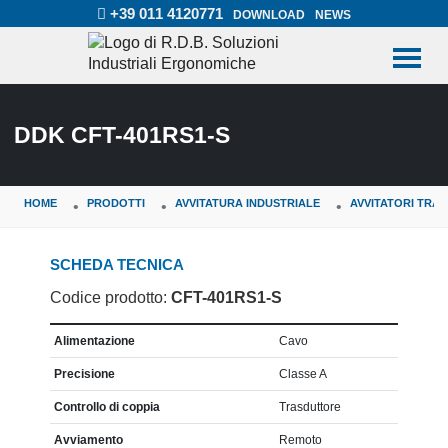
+39 011 4120771
DOWNLOAD
NEWS
DDK CFT-401RS1-S
HOME
PRODOTTI
AVVITATURA INDUSTRIALE
AVVITATORI TRA
SCHEDA TECNICA
Codice prodotto:
CFT-401RS1-S
CARATTERISTICA
VALORE
Alimentazione
Cavo
Precisione
Classe A
Controllo di coppia
Trasduttore
Avviamento
Remoto