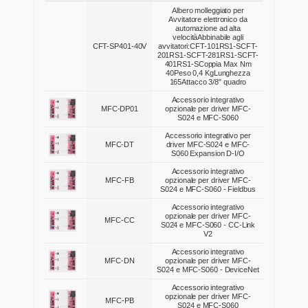
Immagine
Codice
Descrizione
Albero molleggiato per
Avvitatore elettronico da
automazione ad alta
velocitàAbbinabile agli
CFT-SP401-40V
avvitatori:CFT-101RS1-SCFT-
201RS1-SCFT-281RS1-SCFT-
401RS1-SCoppia Max Nm
40Peso 0,4 KgLunghezza
165Attacco 3/8" quadro
Accessorio integrativo
MFC-DP01
opzionale per driver MFC-
S024 e MFC-S060
Accessorio integrativo per
MFC-DT
driver MFC-S024 e MFC-
S060 Expansion D-I/O
Accessorio integrativo
MFC-FB
opzionale per driver MFC-
S024 e MFC-S060 - Fieldbus
Accessorio integrativo
opzionale per driver MFC-
MFC-CC
S024 e MFC-S060 - CC-Link
V2
Accessorio integrativo
MFC-DN
opzionale per driver MFC-
S024 e MFC-S060 - DeviceNet
Accessorio integrativo
opzionale per driver MFC-
MFC-PB
S024 e MFC-S060