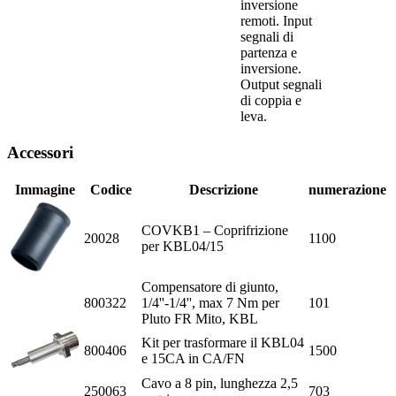
inversione
remoti. Input
segnali di
partenza e
inversione.
Output segnali
di coppia e
leva.
Accessori
Immagine
Codice
Descrizione
numerazione
COVKB1 – Coprifrizione
20028
1100
per KBL04/15
Compensatore di giunto,
800322
1/4''-1/4'', max 7 Nm per
101
Pluto FR Mito, KBL
Kit per trasformare il KBL04
800406
1500
e 15CA in CA/FN
Cavo a 8 pin, lunghezza 2,5
250063
703