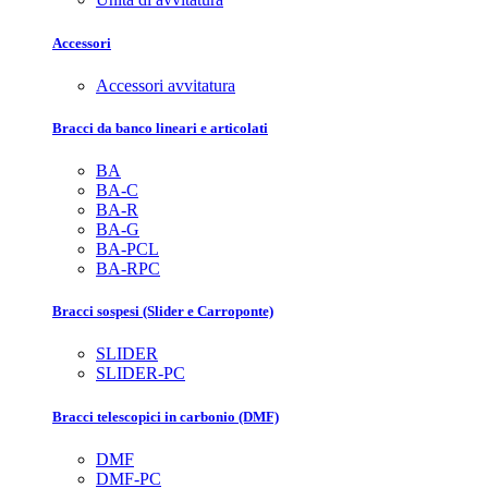
Accessori
Accessori avvitatura
Bracci da banco lineari e articolati
BA
BA-C
BA-R
BA-G
BA-PCL
BA-RPC
Bracci sospesi (Slider e Carroponte)
SLIDER
SLIDER-PC
Bracci telescopici in carbonio (DMF)
DMF
DMF-PC