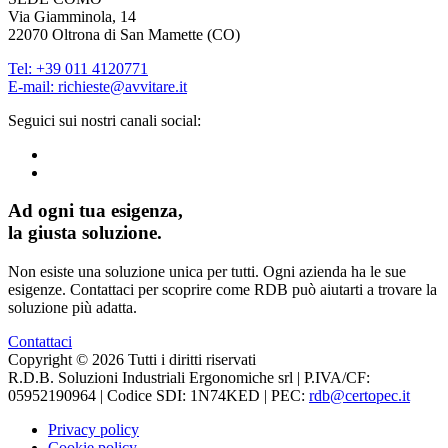
Via Giamminola, 14
22070
Oltrona di San Mamette
(
CO
)
Tel:
+39 011 4120771
E-mail: richieste@avvitare.it
Seguici sui nostri canali social:
Ad ogni tua esigenza,
la giusta soluzione.
Non esiste una soluzione unica per tutti. Ogni azienda ha le sue
esigenze. Contattaci per scoprire come RDB può aiutarti a trovare la
soluzione più adatta.
Contattaci
Copyright © 2026 Tutti i diritti riservati
R.D.B. Soluzioni Industriali Ergonomiche srl
| P.IVA/CF:
05952190964
| Codice SDI:
1N74KED
| PEC:
rdb@certopec.it
Privacy policy
Cookie policy