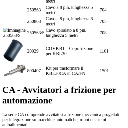
metri
Cavo a 8 pin, lunghezza 5
250563
704
metri
Cavo a 8 pin, lunghezza 8
250863
705
metri
Cavo spiralato a 8 pin,
250563/S
708
lunghezza 5 metri
COVKB1 – Coprifrizione
20029
1101
per KBL30
Kit per trasformare il
800407
1501
KBL30CA in CA/FN
CA - Avvitatori a frizione per
automazione
La serie CA comprende avvitatori a frizione meccanica progettati
per integrazione su macchine automatiche, robot o sistemi
autoalimentati.