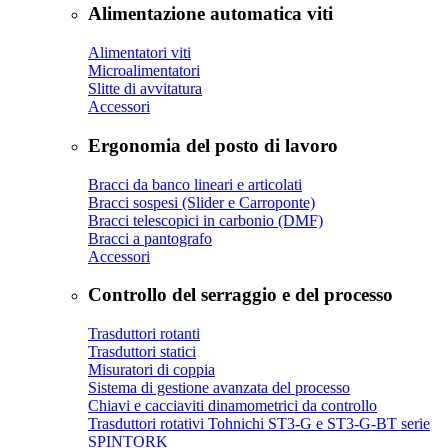
Alimentazione automatica viti
Alimentatori viti
Microalimentatori
Slitte di avvitatura
Accessori
Ergonomia del posto di lavoro
Bracci da banco lineari e articolati
Bracci sospesi (Slider e Carroponte)
Bracci telescopici in carbonio (DMF)
Bracci a pantografo
Accessori
Controllo del serraggio e del processo
Trasduttori rotanti
Trasduttori statici
Misuratori di coppia
Sistema di gestione avanzata del processo
Chiavi e cacciaviti dinamometrici da controllo
Trasduttori rotativi Tohnichi ST3-G e ST3-G-BT serie
SPINTORK