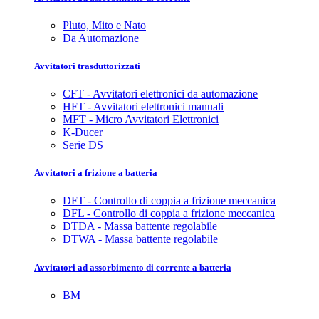
Pluto, Mito e Nato
Da Automazione
Avvitatori trasduttorizzati
CFT - Avvitatori elettronici da automazione
HFT - Avvitatori elettronici manuali
MFT - Micro Avvitatori Elettronici
K-Ducer
Serie DS
Avvitatori a frizione a batteria
DFT - Controllo di coppia a frizione meccanica
DFL - Controllo di coppia a frizione meccanica
DTDA - Massa battente regolabile
DTWA - Massa battente regolabile
Avvitatori ad assorbimento di corrente a batteria
BM