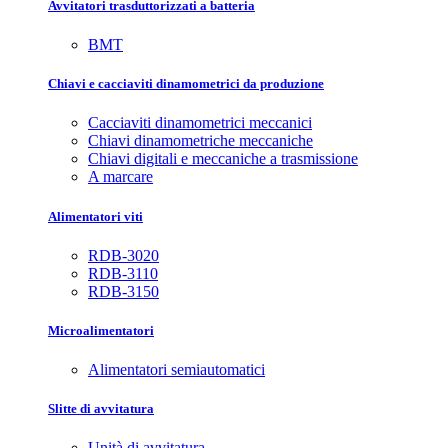
Avvitatori trasduttorizzati a batteria
BMT
Chiavi e cacciaviti dinamometrici da produzione
Cacciaviti dinamometrici meccanici
Chiavi dinamometriche meccaniche
Chiavi digitali e meccaniche a trasmissione
A marcare
Alimentatori viti
RDB-3020
RDB-3110
RDB-3150
Microalimentatori
Alimentatori semiautomatici
Slitte di avvitatura
Unità di avvitatura