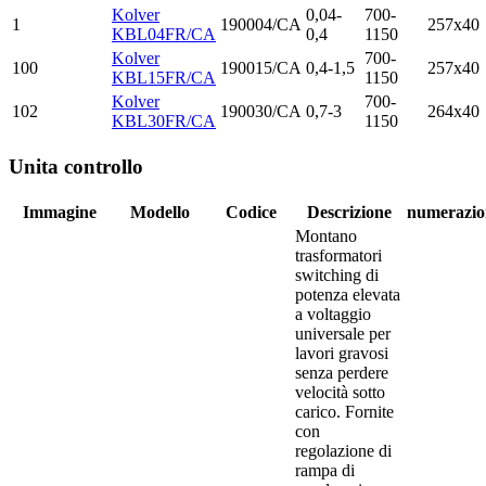
Kolver
0,04-
700-
1
190004/CA
257x40
KBL04FR/CA
0,4
1150
Kolver
700-
100
190015/CA
0,4-1,5
257x40
KBL15FR/CA
1150
Kolver
700-
102
190030/CA
0,7-3
264x40
KBL30FR/CA
1150
Unita controllo
Immagine
Modello
Codice
Descrizione
numerazio
Montano
trasformatori
switching di
potenza elevata
a voltaggio
universale per
lavori gravosi
senza perdere
velocità sotto
carico. Fornite
con
regolazione di
rampa di