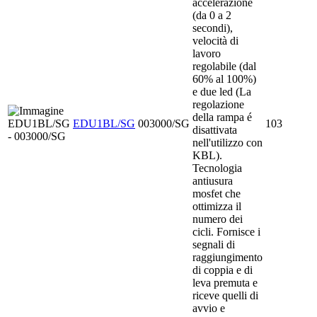
accelerazione
(da 0 a 2
secondi),
velocità di
lavoro
regolabile (dal
60% al 100%)
e due led (La
regolazione
della rampa é
EDU1BL/SG
003000/SG
103
disattivata
nell'utilizzo con
KBL).
Tecnologia
antiusura
mosfet che
ottimizza il
numero dei
cicli. Fornisce i
segnali di
raggiungimento
di coppia e di
leva premuta e
riceve quelli di
avvio e