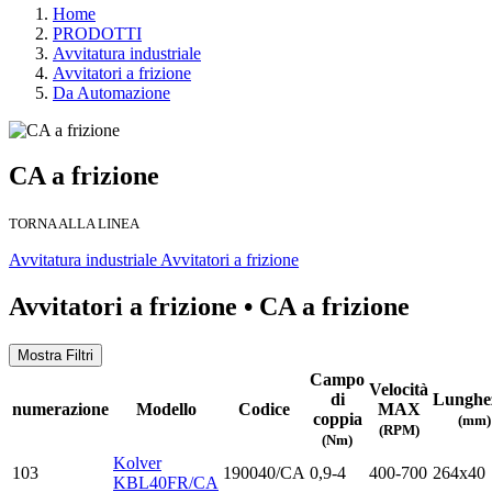
Home
PRODOTTI
Avvitatura industriale
Avvitatori a frizione
Da Automazione
CA a frizione
TORNA ALLA LINEA
Avvitatura industriale
Avvitatori a frizione
Avvitatori a frizione •
CA a frizione
Mostra Filtri
Campo
Velocità
di
Lunghe
numerazione
Modello
Codice
MAX
coppia
(mm)
(RPM)
(Nm)
Kolver
103
190040/CA
0,9-4
400-700
264x40
KBL40FR/CA