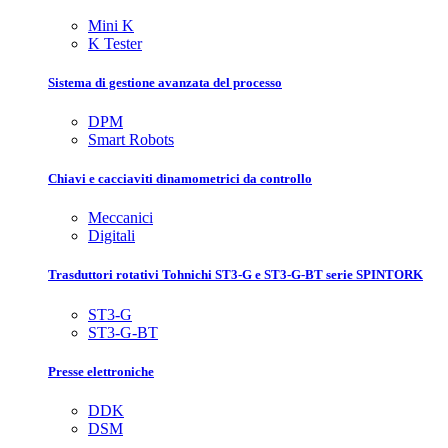
Mini K
K Tester
Sistema di gestione avanzata del processo
DPM
Smart Robots
Chiavi e cacciaviti dinamometrici da controllo
Meccanici
Digitali
Trasduttori rotativi Tohnichi ST3-G e ST3-G-BT serie SPINTORK
ST3-G
ST3-G-BT
Presse elettroniche
DDK
DSM