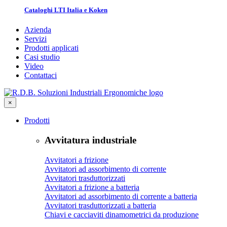
Cataloghi LTI Italia e Koken
Azienda
Servizi
Prodotti applicati
Casi studio
Video
Contattaci
×
Prodotti
Avvitatura industriale
Avvitatori a frizione
Avvitatori ad assorbimento di corrente
Avvitatori trasduttorizzati
Avvitatori a frizione a batteria
Avvitatori ad assorbimento di corrente a batteria
Avvitatori trasduttorizzati a batteria
Chiavi e cacciaviti dinamometrici da produzione