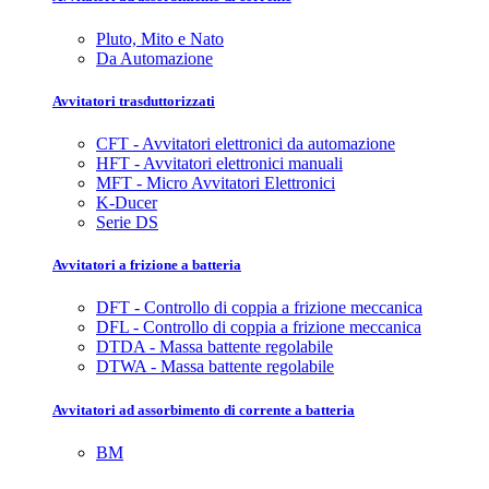
Pluto, Mito e Nato
Da Automazione
Avvitatori trasduttorizzati
CFT - Avvitatori elettronici da automazione
HFT - Avvitatori elettronici manuali
MFT - Micro Avvitatori Elettronici
K-Ducer
Serie DS
Avvitatori a frizione a batteria
DFT - Controllo di coppia a frizione meccanica
DFL - Controllo di coppia a frizione meccanica
DTDA - Massa battente regolabile
DTWA - Massa battente regolabile
Avvitatori ad assorbimento di corrente a batteria
BM