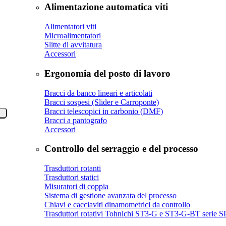
Alimentazione automatica viti
Alimentatori viti
Microalimentatori
Slitte di avvitatura
Accessori
Ergonomia del posto di lavoro
Bracci da banco lineari e articolati
Bracci sospesi (Slider e Carroponte)
Bracci telescopici in carbonio (DMF)
Bracci a pantografo
Accessori
Controllo del serraggio e del processo
Trasduttori rotanti
Trasduttori statici
Misuratori di coppia
Sistema di gestione avanzata del processo
Chiavi e cacciaviti dinamometrici da controllo
Trasduttori rotativi Tohnichi ST3-G e ST3-G-BT seri