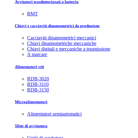
Avvitatori trasduttorizzati a batteria
BMT
Chiavi e cacciaviti dinamometrici da produzione
Cacciaviti dinamometrici meccanici
Chiavi dinamometriche meccaniche
Chiavi digitali e meccaniche a trasmissione
A marcare
Alimentatori viti
RDB-3020
RDB-3110
RDB-3150
Microalimentatori
Alimentatori semiautomatici
Slitte di avvitatura
Unità di avvitatura