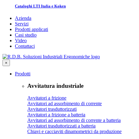
Cataloghi LTI Italia e Koken
Azienda
Servizi
Prodotti applicati
Casi studio
Video
Contattaci
×
Prodotti
Avvitatura industriale
Avvitatori a frizione
Avvitatori ad assorbimento di corrente
Avvitatori trasduttorizzati
Avvitatori a frizione a batteria
Avvitatori ad assorbimento di corrente a batteria
Avvitatori trasduttorizzati a batteria
Chiavi e cacciaviti dinamometrici da produzione