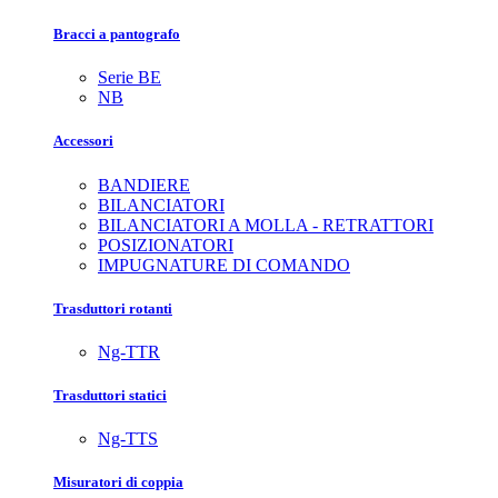
Bracci a pantografo
Serie BE
NB
Accessori
BANDIERE
BILANCIATORI
BILANCIATORI A MOLLA - RETRATTORI
POSIZIONATORI
IMPUGNATURE DI COMANDO
Trasduttori rotanti
Ng-TTR
Trasduttori statici
Ng-TTS
Misuratori di coppia