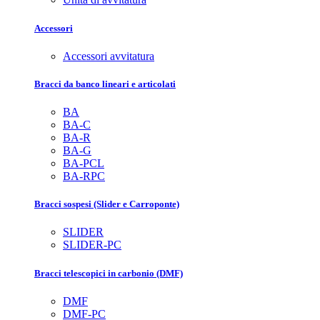
Accessori
Accessori avvitatura
Bracci da banco lineari e articolati
BA
BA-C
BA-R
BA-G
BA-PCL
BA-RPC
Bracci sospesi (Slider e Carroponte)
SLIDER
SLIDER-PC
Bracci telescopici in carbonio (DMF)
DMF
DMF-PC