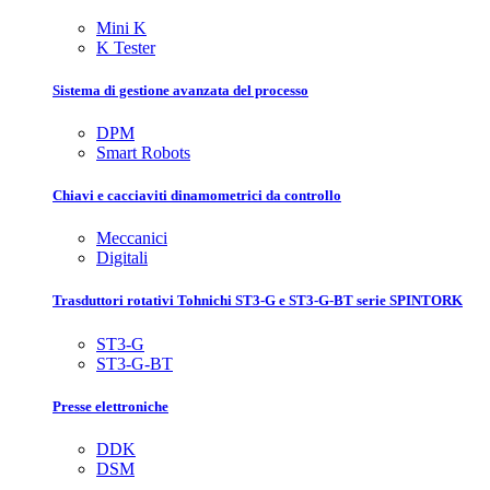
Mini K
K Tester
Sistema di gestione avanzata del processo
DPM
Smart Robots
Chiavi e cacciaviti dinamometrici da controllo
Meccanici
Digitali
Trasduttori rotativi Tohnichi ST3-G e ST3-G-BT serie SPINTORK
ST3-G
ST3-G-BT
Presse elettroniche
DDK
DSM