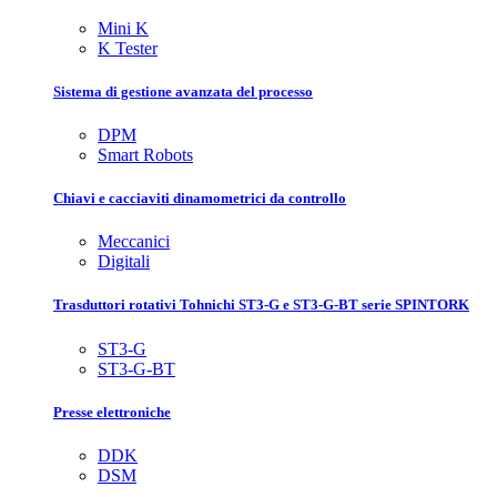
Mini K
K Tester
Sistema di gestione avanzata del processo
DPM
Smart Robots
Chiavi e cacciaviti dinamometrici da controllo
Meccanici
Digitali
Trasduttori rotativi Tohnichi ST3-G e ST3-G-BT serie SPINTORK
ST3-G
ST3-G-BT
Presse elettroniche
DDK
DSM