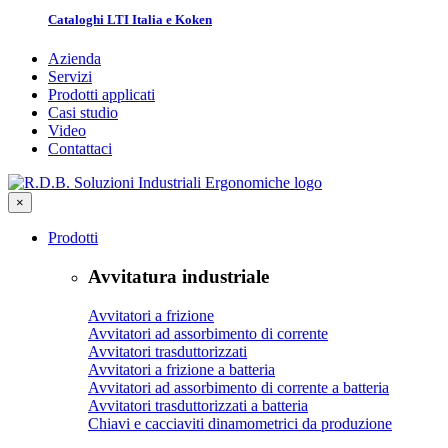
Cataloghi LTI Italia e Koken
Azienda
Servizi
Prodotti applicati
Casi studio
Video
Contattaci
×
Prodotti
Avvitatura industriale
Avvitatori a frizione
Avvitatori ad assorbimento di corrente
Avvitatori trasduttorizzati
Avvitatori a frizione a batteria
Avvitatori ad assorbimento di corrente a batteria
Avvitatori trasduttorizzati a batteria
Chiavi e cacciaviti dinamometrici da produzione