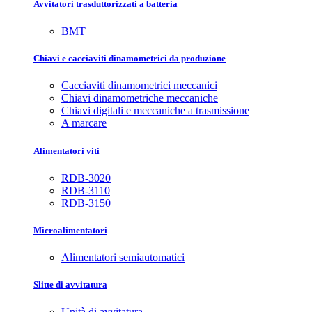
Avvitatori trasduttorizzati a batteria
BMT
Chiavi e cacciaviti dinamometrici da produzione
Cacciaviti dinamometrici meccanici
Chiavi dinamometriche meccaniche
Chiavi digitali e meccaniche a trasmissione
A marcare
Alimentatori viti
RDB-3020
RDB-3110
RDB-3150
Microalimentatori
Alimentatori semiautomatici
Slitte di avvitatura
Unità di avvitatura