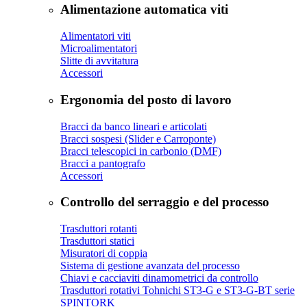
Alimentazione automatica viti
Alimentatori viti
Microalimentatori
Slitte di avvitatura
Accessori
Ergonomia del posto di lavoro
Bracci da banco lineari e articolati
Bracci sospesi (Slider e Carroponte)
Bracci telescopici in carbonio (DMF)
Bracci a pantografo
Accessori
Controllo del serraggio e del processo
Trasduttori rotanti
Trasduttori statici
Misuratori di coppia
Sistema di gestione avanzata del processo
Chiavi e cacciaviti dinamometrici da controllo
Trasduttori rotativi Tohnichi ST3-G e ST3-G-BT serie
SPINTORK