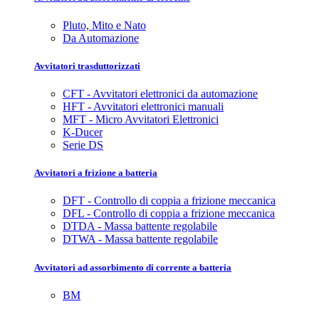
Pluto, Mito e Nato
Da Automazione
Avvitatori trasduttorizzati
CFT - Avvitatori elettronici da automazione
HFT - Avvitatori elettronici manuali
MFT - Micro Avvitatori Elettronici
K-Ducer
Serie DS
Avvitatori a frizione a batteria
DFT - Controllo di coppia a frizione meccanica
DFL - Controllo di coppia a frizione meccanica
DTDA - Massa battente regolabile
DTWA - Massa battente regolabile
Avvitatori ad assorbimento di corrente a batteria
BM