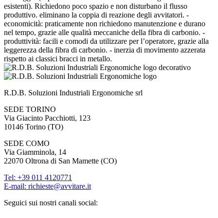
esistenti). Richiedono poco spazio e non disturbano il flusso
produttivo. eliminano la coppia di reazione degli avvitatori. -
economicità: praticamente non richiedono manutenzione e durano
nel tempo, grazie alle qualità meccaniche della fibra di carbonio. -
produttività: facili e comodi da utilizzare per l’operatore, grazie alla
leggerezza della fibra di carbonio. - inerzia di movimento azzerata
rispetto ai classici bracci in metallo.
R.D.B. Soluzioni Industriali Ergonomiche srl
SEDE TORINO
Via Giacinto Pacchiotti, 123
10146
Torino
(
TO
)
SEDE COMO
Via Giamminola, 14
22070
Oltrona di San Mamette
(
CO
)
Tel:
+39 011 4120771
E-mail: richieste@avvitare.it
Seguici sui nostri canali social: