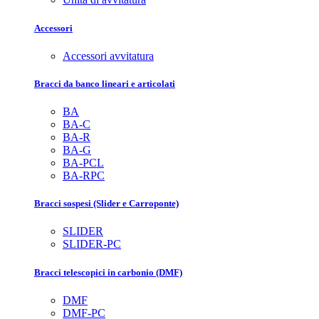
Accessori
Accessori avvitatura
Bracci da banco lineari e articolati
BA
BA-C
BA-R
BA-G
BA-PCL
BA-RPC
Bracci sospesi (Slider e Carroponte)
SLIDER
SLIDER-PC
Bracci telescopici in carbonio (DMF)
DMF
DMF-PC