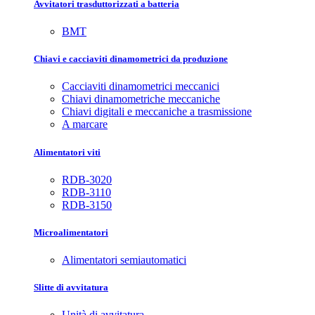
Avvitatori trasduttorizzati a batteria
BMT
Chiavi e cacciaviti dinamometrici da produzione
Cacciaviti dinamometrici meccanici
Chiavi dinamometriche meccaniche
Chiavi digitali e meccaniche a trasmissione
A marcare
Alimentatori viti
RDB-3020
RDB-3110
RDB-3150
Microalimentatori
Alimentatori semiautomatici
Slitte di avvitatura
Unità di avvitatura