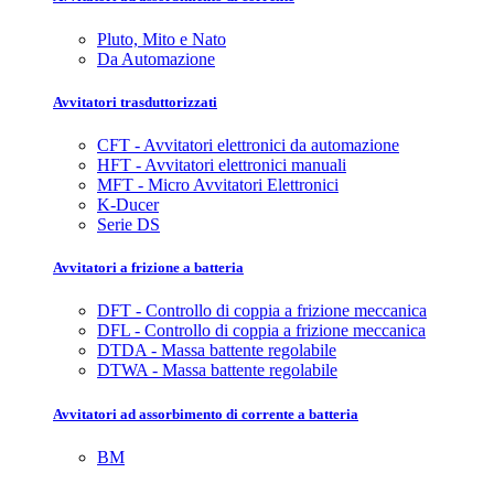
Pluto, Mito e Nato
Da Automazione
Avvitatori trasduttorizzati
CFT - Avvitatori elettronici da automazione
HFT - Avvitatori elettronici manuali
MFT - Micro Avvitatori Elettronici
K-Ducer
Serie DS
Avvitatori a frizione a batteria
DFT - Controllo di coppia a frizione meccanica
DFL - Controllo di coppia a frizione meccanica
DTDA - Massa battente regolabile
DTWA - Massa battente regolabile
Avvitatori ad assorbimento di corrente a batteria
BM