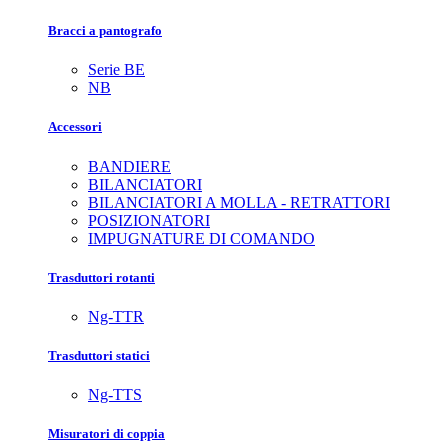
Bracci a pantografo
Serie BE
NB
Accessori
BANDIERE
BILANCIATORI
BILANCIATORI A MOLLA - RETRATTORI
POSIZIONATORI
IMPUGNATURE DI COMANDO
Trasduttori rotanti
Ng-TTR
Trasduttori statici
Ng-TTS
Misuratori di coppia