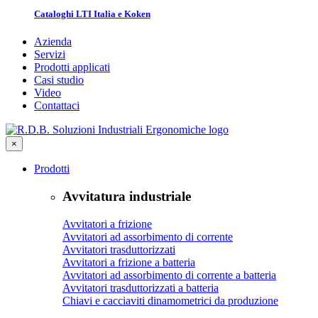
Cataloghi LTI Italia e Koken
Azienda
Servizi
Prodotti applicati
Casi studio
Video
Contattaci
×
Prodotti
Avvitatura industriale
Avvitatori a frizione
Avvitatori ad assorbimento di corrente
Avvitatori trasduttorizzati
Avvitatori a frizione a batteria
Avvitatori ad assorbimento di corrente a batteria
Avvitatori trasduttorizzati a batteria
Chiavi e cacciaviti dinamometrici da produzione