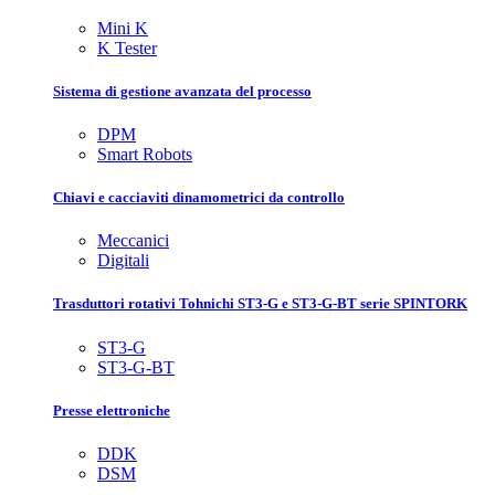
Mini K
K Tester
Sistema di gestione avanzata del processo
DPM
Smart Robots
Chiavi e cacciaviti dinamometrici da controllo
Meccanici
Digitali
Trasduttori rotativi Tohnichi ST3-G e ST3-G-BT serie SPINTORK
ST3-G
ST3-G-BT
Presse elettroniche
DDK
DSM