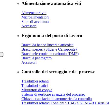
Alimentazione automatica viti
Alimentatori viti
Microalimentatori
Slitte di avvitatura
Accessori
Ergonomia del posto di lavoro
Bracci da banco lineari e articolati
Bracci sospesi (Slider e Carroponte)
Bracci telescopici in carbonio (DMF)
Bracci a pantografo
Accessori
Controllo del serraggio e del processo
Trasduttori rotanti
Trasduttori statici
Misuratori di coppia
Sistema di gestione avanzata del processo
Chiavi e cacciaviti dinamometrici da controllo
Trasduttori rotativi Tohnichi ST3-G e ST3-G-BT seri