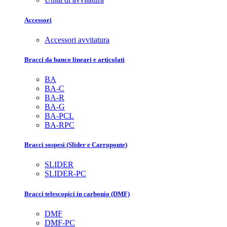
Accessori
Accessori avvitatura
Bracci da banco lineari e articolati
BA
BA-C
BA-R
BA-G
BA-PCL
BA-RPC
Bracci sospesi (Slider e Carroponte)
SLIDER
SLIDER-PC
Bracci telescopici in carbonio (DMF)
DMF
DMF-PC