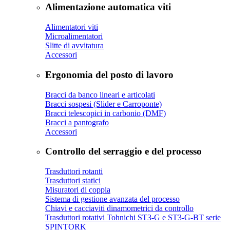
Alimentazione automatica viti
Alimentatori viti
Microalimentatori
Slitte di avvitatura
Accessori
Ergonomia del posto di lavoro
Bracci da banco lineari e articolati
Bracci sospesi (Slider e Carroponte)
Bracci telescopici in carbonio (DMF)
Bracci a pantografo
Accessori
Controllo del serraggio e del processo
Trasduttori rotanti
Trasduttori statici
Misuratori di coppia
Sistema di gestione avanzata del processo
Chiavi e cacciaviti dinamometrici da controllo
Trasduttori rotativi Tohnichi ST3-G e ST3-G-BT serie
SPINTORK