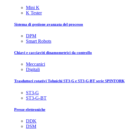
Mini K
K Tester
Sistema di gestione avanzata del processo
DPM
Smart Robots
Chiavi e cacciaviti dinamometrici da controllo
Meccanici
Digitali
Trasduttori rotativi Tohnichi ST3-G e ST3-G-BT serie SPINTORK
ST3-G
ST3-G-BT
Presse elettroniche
DDK
DSM