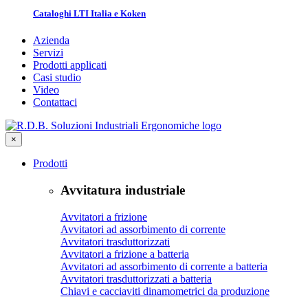
Cataloghi LTI Italia e Koken
Azienda
Servizi
Prodotti applicati
Casi studio
Video
Contattaci
×
Prodotti
Avvitatura industriale
Avvitatori a frizione
Avvitatori ad assorbimento di corrente
Avvitatori trasduttorizzati
Avvitatori a frizione a batteria
Avvitatori ad assorbimento di corrente a batteria
Avvitatori trasduttorizzati a batteria
Chiavi e cacciaviti dinamometrici da produzione