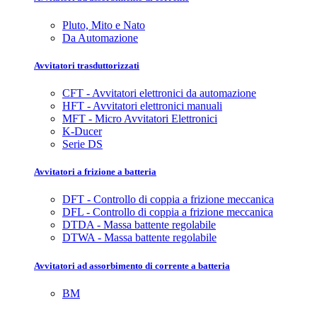
Pluto, Mito e Nato
Da Automazione
Avvitatori trasduttorizzati
CFT - Avvitatori elettronici da automazione
HFT - Avvitatori elettronici manuali
MFT - Micro Avvitatori Elettronici
K-Ducer
Serie DS
Avvitatori a frizione a batteria
DFT - Controllo di coppia a frizione meccanica
DFL - Controllo di coppia a frizione meccanica
DTDA - Massa battente regolabile
DTWA - Massa battente regolabile
Avvitatori ad assorbimento di corrente a batteria
BM