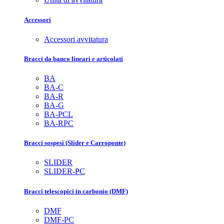
Accessori
Accessori avvitatura
Bracci da banco lineari e articolati
BA
BA-C
BA-R
BA-G
BA-PCL
BA-RPC
Bracci sospesi (Slider e Carroponte)
SLIDER
SLIDER-PC
Bracci telescopici in carbonio (DMF)
DMF
DMF-PC