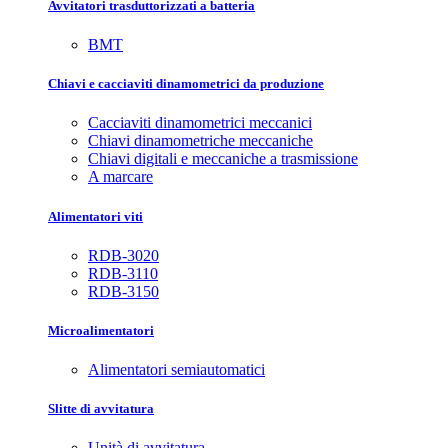
Avvitatori trasduttorizzati a batteria
BMT
Chiavi e cacciaviti dinamometrici da produzione
Cacciaviti dinamometrici meccanici
Chiavi dinamometriche meccaniche
Chiavi digitali e meccaniche a trasmissione
A marcare
Alimentatori viti
RDB-3020
RDB-3110
RDB-3150
Microalimentatori
Alimentatori semiautomatici
Slitte di avvitatura
Unità di avvitatura