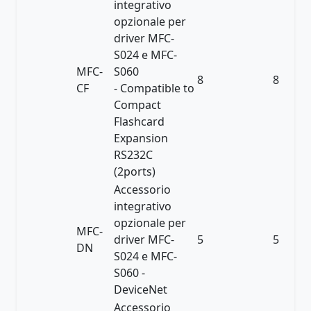
integrativo
opzionale per
driver MFC-
S024 e MFC-
MFC-
S060
8
8
CF
- Compatible to
Compact
Flashcard
Expansion
RS232C
(2ports)
Accessorio
integrativo
opzionale per
MFC-
driver MFC-
5
5
DN
S024 e MFC-
S060 -
DeviceNet
Accessorio