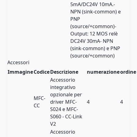
5mA/DC24V 10mA.-
NPN (sink-common) e
PNP
(source/+common)-
Output: 12 MOS relè
DC24V 30mA- NPN
(sink-common) e PNP
(source/+common)
Accessori
Immagine
Codice
Descrizione
numerazione
ordine
Accessorio
integrativo
opzionale per
MFC-
driver MFC-
4
4
CC
S024 e MFC-
S060 - CC-Link
V2
Accessorio