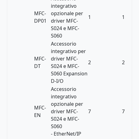
integrativo
MFC-
opzionale per
1
1
DP01
driver MFC-
S024 e MFC-
S060
Accessorio
integrativo per
MFC-
driver MFC-
2
2
DT
S024 e MFC-
S060 Expansion
D-I/O
Accessorio
integrativo
opzionale per
MFC-
driver MFC-
7
7
EN
S024 e MFC-
S060
- EtherNet/IP