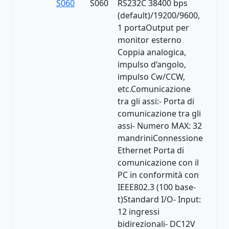
S060
S060
RS232C 38400 bps
(default)/19200/9600,
1 portaOutput per
monitor esterno
Coppia analogica,
impulso d’angolo,
impulso Cw/CCW,
etc.Comunicazione
tra gli assi:- Porta di
comunicazione tra gli
assi- Numero MAX: 32
mandriniConnessione
Ethernet Porta di
comunicazione con il
PC in conformità con
IEEE802.3 (100 base-
t)Standard I/O- Input:
12 ingressi
bidirezionali- DC12V