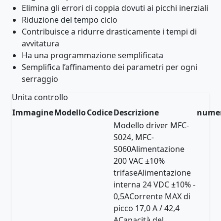
Elimina gli errori di coppia dovuti ai picchi inerziali
Riduzione del tempo ciclo
Contribuisce a ridurre drasticamente i tempi di
avvitatura
Ha una programmazione semplificata
Semplifica l’affinamento dei parametri per ogni
serraggio
Unita controllo
Immagine
Modello
Codice
Descrizione
numer
Modello driver MFC-
S024, MFC-
S060Alimentazione
200 VAC ±10%
trifaseAlimentazione
interna 24 VDC ±10% -
0,5ACorrente MAX di
picco 17,0 A / 42,4
ACapacità del