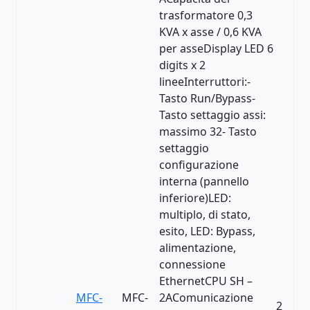
trasformatore 0,3
KVA x asse / 0,6 KVA
per asseDisplay LED 6
digits x 2
lineeInterruttori:-
Tasto Run/Bypass-
Tasto settaggio assi:
massimo 32- Tasto
settaggio
configurazione
interna (pannello
inferiore)LED:
multiplo, di stato,
esito, LED: Bypass,
alimentazione,
connessione
EthernetCPU SH –
MFC-
MFC-
2AComunicazione
2