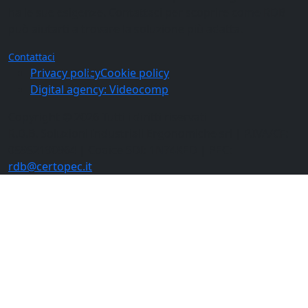
ha le sue esigenze. Contattaci per scoprire come RDB
può aiutarti a trovare la soluzione più adatta.
Contattaci
Privacy policy
Cookie policy
Digital agency: Videocomp
Copyright © 2026 Tutti i diritti riservati
R.D.B. Soluzioni Industriali Ergonomiche srl
| P.IVA/CF:
05952190964
| Codice SDI:
1N74KED
| PEC:
rdb@certopec.it