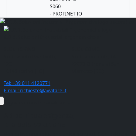
S060
- PROFINET IO
R.D.B. Soluzioni Industriali Ergonomiche srl
SEDE TORINO
SEDE COMO
Via Giacinto Pacchiotti,
Via Giamminola, 14
123
22070
Oltrona di San
10146
Torino
(
TO
)
Mamette
(
CO
)
Tel:
+39 011 4120771
E-mail: richieste@avvitare.it
Seguici sui nostri canali social:
Ad ogni tua esigenza,
la giusta soluzione.
Non esiste una soluzione unica per tutti. Ogni azienda