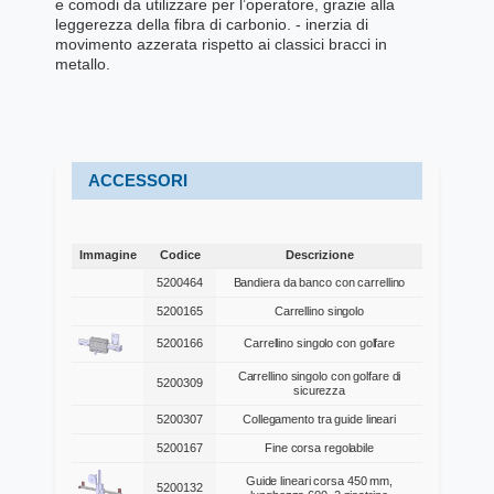
e comodi da utilizzare per l’operatore, grazie alla
leggerezza della fibra di carbonio. - inerzia di
movimento azzerata rispetto ai classici bracci in
metallo.
ACCESSORI
Immagine
Codice
Descrizione
Immagine
Codice
Descrizione
5200464
Bandiera da banco con carrellino
5200165
Carrellino singolo
5200166
Carrellino singolo con golfare
Carrellino singolo con golfare di
5200309
sicurezza
5200307
Collegamento tra guide lineari
5200167
Fine corsa regolabile
Guide lineari corsa 450 mm,
5200132