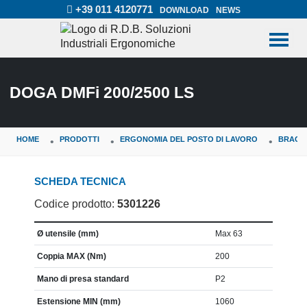
+39 011 4120771
DOWNLOAD
NEWS
DOGA DMFi 200/2500 LS
HOME
PRODOTTI
ERGONOMIA DEL POSTO DI LAVORO
BRACCI
SCHEDA TECNICA
Codice prodotto:
5301226
CARATTERISTICA
VALORE
Ø utensile (mm)
Max 63
Coppia MAX (Nm)
200
Mano di presa standard
P2
Estensione MIN (mm)
1060