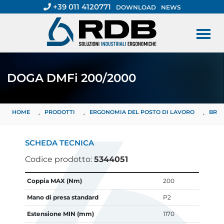
+39 011 4120771
DOWNLOAD
NEWS
DOGA DMFi 200/2000
HOME
PRODOTTI
ERGONOMIA DEL POSTO DI LAVORO
BRAC
SCHEDA TECNICA
Codice prodotto:
5344051
CARATTERISTICA
VALORE
Coppia MAX (Nm)
200
Mano di presa standard
P2
Estensione MIN (mm)
1170