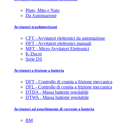
Pluto, Mito e Nato
Da Automazione
Avvitatori trasduttorizzati
CFT - Avvitatori elettronici da automazione
HFT - Avvitatori elettronici manuali
MFT - Micro Avvitatori Elettronici
K-Ducer
Serie DS
Avvitatori a frizione a batteria
DFT - Controllo di coppia a frizione meccanica
DFL - Controllo di coppia a frizione meccanica
DTDA - Massa battente regolabile
DTWA - Massa battente regolabile
Avvitatori ad assorbimento di corrente a batteria
BM