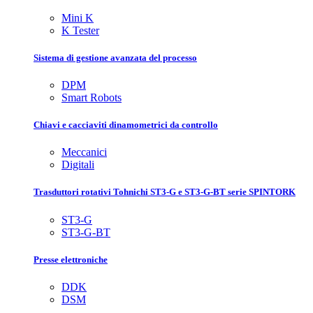
Mini K
K Tester
Sistema di gestione avanzata del processo
DPM
Smart Robots
Chiavi e cacciaviti dinamometrici da controllo
Meccanici
Digitali
Trasduttori rotativi Tohnichi ST3-G e ST3-G-BT serie SPINTORK
ST3-G
ST3-G-BT
Presse elettroniche
DDK
DSM