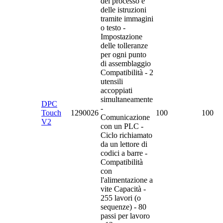
del processo e
delle istruzioni
tramite immagini
o testo -
Impostazione
delle tolleranze
per ogni punto
di assemblaggio
Compatibilità - 2
utensili
accoppiati
simultaneamente
DPC
-
Touch
1290026
100
100
Comunicazione
V2
con un PLC -
Ciclo richiamato
da un lettore di
codici a barre -
Compatibilità
con
l'alimentazione a
vite Capacità -
255 lavori (o
sequenze) - 80
passi per lavoro