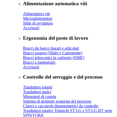
Alimentazione automatica viti
Alimentatori viti
Microalimentatori
Slitte di avvitatura
Accessori
Ergonomia del posto di lavoro
Bracci da banco lineari e articolati
Bracci sospesi (Slider e Carroponte)
Bracci telescopici in carbonio (DMF)
Bracci a pantografo
Accessori
Controllo del serraggio e del processo
Trasduttori rotanti
Trasduttori statici
Misuratori di coppia
Sistema di gestione avanzata del processo
Chiavi e cacciaviti dinamometrici da controllo
Trasduttori rotativi Tohnichi ST3-G e ST3-G-BT serie
SPINTORK