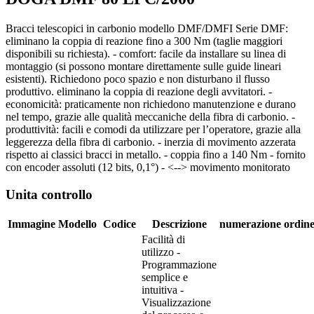
Bracci telescopici in carbonio modello DMF/DMFI Serie DMF:
eliminano la coppia di reazione fino a 300 Nm (taglie maggiori
disponibili su richiesta). - comfort: facile da installare su linea di
montaggio (si possono montare direttamente sulle guide lineari
esistenti). Richiedono poco spazio e non disturbano il flusso
produttivo. eliminano la coppia di reazione degli avvitatori. -
economicità: praticamente non richiedono manutenzione e durano
nel tempo, grazie alle qualità meccaniche della fibra di carbonio. -
produttività: facili e comodi da utilizzare per l’operatore, grazie alla
leggerezza della fibra di carbonio. - inerzia di movimento azzerata
rispetto ai classici bracci in metallo. - coppia fino a 140 Nm - fornito
con encoder assoluti (12 bits, 0,1°) - <--> movimento monitorato
Unita controllo
Immagine
Modello
Codice
Descrizione
numerazione
ordin
Facilità di
utilizzo -
Programmazione
semplice e
intuitiva -
Visualizzazione