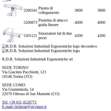
Piastra di
5200341
3800
3800
collegamento
Piastrina di attacco
5200873
4000
4000
guida lineare
Smorzatore kit di due
5201121
4200
4200
pezzi
R.D.B. Soluzioni Industriali Ergonomiche srl
SEDE TORINO
Via Giacinto Pacchiotti, 123
10146
Torino
(
TO
)
SEDE COMO
Via Giamminola, 14
22070
Oltrona di San Mamette
(
CO
)
Tel:
+39 011 4120771
E-mail: richieste@avvitare.it