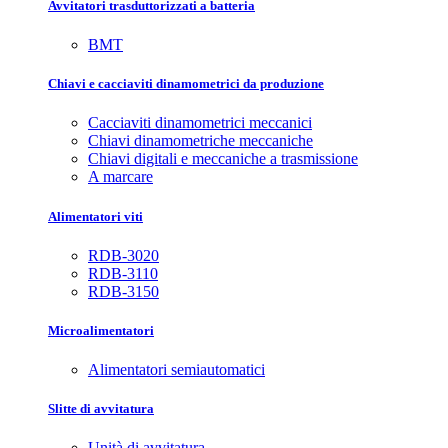
Avvitatori trasduttorizzati a batteria
BMT
Chiavi e cacciaviti dinamometrici da produzione
Cacciaviti dinamometrici meccanici
Chiavi dinamometriche meccaniche
Chiavi digitali e meccaniche a trasmissione
A marcare
Alimentatori viti
RDB-3020
RDB-3110
RDB-3150
Microalimentatori
Alimentatori semiautomatici
Slitte di avvitatura
Unità di avvitatura