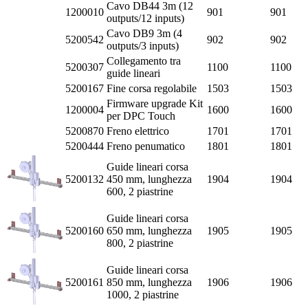
Cavo DB44 3m (12
1200010
901
901
outputs/12 inputs)
Cavo DB9 3m (4
5200542
902
902
outputs/3 inputs)
Collegamento tra
5200307
1100
1100
guide lineari
5200167
Fine corsa regolabile
1503
1503
Firmware upgrade Kit
1200004
1600
1600
per DPC Touch
5200870
Freno elettrico
1701
1701
5200444
Freno penumatico
1801
1801
Guide lineari corsa
5200132
450 mm, lunghezza
1904
1904
600, 2 piastrine
Guide lineari corsa
5200160
650 mm, lunghezza
1905
1905
800, 2 piastrine
Guide lineari corsa
5200161
850 mm, lunghezza
1906
1906
1000, 2 piastrine