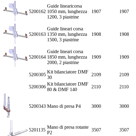
Guide linearicorsa
5200162
1050 mm, lunghezza
1907
1907
1200, 3 piastrine
Guide lineari corsa
5200163
1350 mm, lunghezza
1908
1908
1500, 3 piastrine
Guide lineari corsa
5200164
1850 mm, lunghezza
1909
1909
2000, 2 piastrine
Kit bilanciatore DMF
5200305
2109
2109
30
Kit bilanciatore DMF
5200306
2110
2110
80 & DMF 140
5200343
Mano di presa P4
3000
3000
Mano di presa rotante
5201135
3507
3507
P2