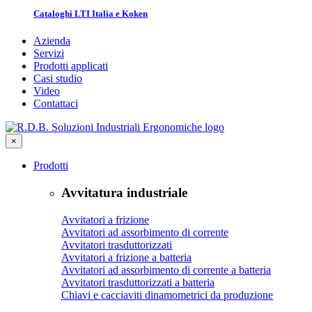
Cataloghi LTI Italia e Koken
Azienda
Servizi
Prodotti applicati
Casi studio
Video
Contattaci
×
Prodotti
Avvitatura industriale
Avvitatori a frizione
Avvitatori ad assorbimento di corrente
Avvitatori trasduttorizzati
Avvitatori a frizione a batteria
Avvitatori ad assorbimento di corrente a batteria
Avvitatori trasduttorizzati a batteria
Chiavi e cacciaviti dinamometrici da produzione