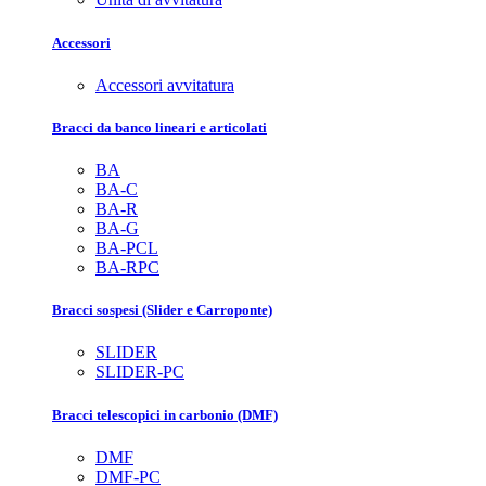
Accessori
Accessori avvitatura
Bracci da banco lineari e articolati
BA
BA-C
BA-R
BA-G
BA-PCL
BA-RPC
Bracci sospesi (Slider e Carroponte)
SLIDER
SLIDER-PC
Bracci telescopici in carbonio (DMF)
DMF
DMF-PC