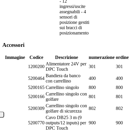
- 12
ingressi/uscite
assegnabili - 4
sensori di
posizione gestiti
sui bracci di
posizionamento
Accessori
Immagine
Codice
Descrizione
numerazione
ordine
Alimentatore 24V per
1200200
301
301
DPC Touch
Bandiera da banco
5200464
400
400
con carrellino
5200165
Carrellino singolo
800
800
Carrellino singolo con
5200166
801
801
golfare
Carrellino singolo con
5200309
802
802
golfare di sicurezza
Cavo DB25 3 m (9
5200770
outputs/12 inputs) per
900
900
DPC Touch