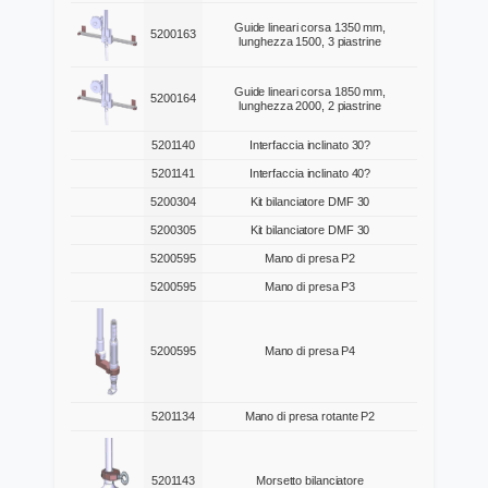
Guide lineari corsa 1350 mm,
5200163
lunghezza 1500, 3 piastrine
Guide lineari corsa 1850 mm,
5200164
lunghezza 2000, 2 piastrine
5201140
Interfaccia inclinato 30?
5201141
Interfaccia inclinato 40?
5200304
Kit bilanciatore DMF 30
5200305
Kit bilanciatore DMF 30
5200595
Mano di presa P2
5200595
Mano di presa P3
5200595
Mano di presa P4
5201134
Mano di presa rotante P2
5201143
Morsetto bilanciatore