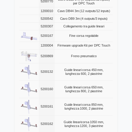
5200770
per DPC Touch
1200010
Cavo DB44 3m (12 outputs/12 inputs)
5200542
Cavo DB9 3m (4 outputs/3 inputs)
5200307
Collegamento tra guide lineari
5200167
Fine corsa regolabile
1200004
Firmware upgrade Kit per DPC Touch
5200869
Freno pneumatico
Guide lineari corsa 450 mm,
5200132
lunghezza 600, 2 piastrine
Guide lineari corsa 650 mm,
5200160
lunghezza 800, 2 piastrine
Guide lineari corsa 850 mm,
5200161
lunghezza 1000, 2 piastrine
Guide linearicorsa 1050 mm,
5200162
lunghezza 1200, 3 piastrine