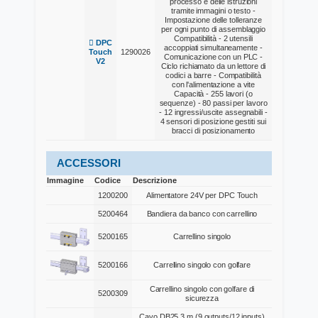
processo e delle istruzioni
tramite immagini o testo -
Impostazione delle tolleranze
per ogni punto di assemblaggio
Compatibilità - 2 utensili
DPC
accoppiati simultaneamente -
Touch
1290026
Comunicazione con un PLC -
V2
Ciclo richiamato da un lettore di
codici a barre - Compatibilità
con l'alimentazione a vite
Capacità - 255 lavori (o
sequenze) - 80 passi per lavoro
- 12 ingressi/uscite assegnabili -
4 sensori di posizione gestiti sui
bracci di posizionamento
ACCESSORI
Immagine
Codice
Descrizione
1200200
Alimentatore 24V per DPC Touch
5200464
Bandiera da banco con carrellino
5200165
Carrellino singolo
5200166
Carrellino singolo con golfare
Carrellino singolo con golfare di
5200309
sicurezza
Cavo DB25 3 m (9 outputs/12 inputs)