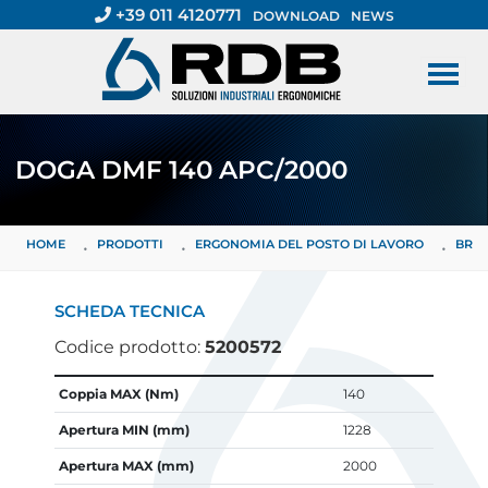
+39 011 4120771
DOWNLOAD
NEWS
DOGA DMF 140 APC/2000
HOME
PRODOTTI
ERGONOMIA DEL POSTO DI LAVORO
BRAC
SCHEDA TECNICA
Codice prodotto:
5200572
CARATTERISTICA
VALORE
Coppia MAX (Nm)
140
Apertura MIN (mm)
1228
Apertura MAX (mm)
2000