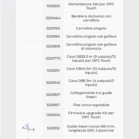
Immagine
Codice
Descrizione
Alimentatore 24V per DPC
1200200
Touch
Bandiera da banco con
5200464
carrellino
5200165
Carrellino singolo
5200166
Carrellino singolo con golfare
Carrellino singolo con golfare
5200309
di sicurezza
Cavo DB25 3 m (9 outputs/12
5200770
inputs) per DPC Touch
Cavo DB44 3m (12 outputs/12
1200010
inputs)
Cavo DB9 3m (4 outputs/3
5200542
inputs)
Collegamento tra guide
5200307
lineari
5200167
Fine corsa regolabile
Firmware upgrade Kit per
1200004
DPC Touch
Guide lineari corsa 450 mm,
5200132
lunghezza 600, 2 piastrine