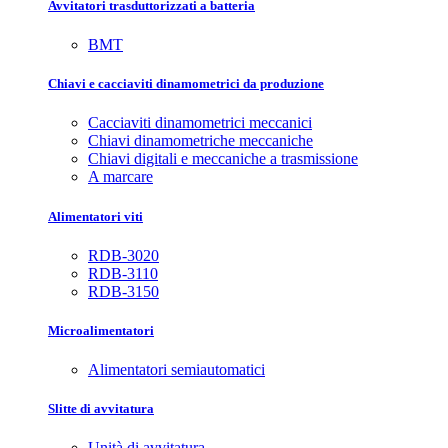
Avvitatori trasduttorizzati a batteria
BMT
Chiavi e cacciaviti dinamometrici da produzione
Cacciaviti dinamometrici meccanici
Chiavi dinamometriche meccaniche
Chiavi digitali e meccaniche a trasmissione
A marcare
Alimentatori viti
RDB-3020
RDB-3110
RDB-3150
Microalimentatori
Alimentatori semiautomatici
Slitte di avvitatura
Unità di avvitatura