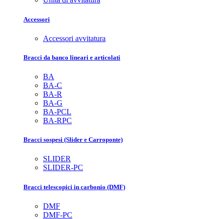
Accessori
Accessori avvitatura
Bracci da banco lineari e articolati
BA
BA-C
BA-R
BA-G
BA-PCL
BA-RPC
Bracci sospesi (Slider e Carroponte)
SLIDER
SLIDER-PC
Bracci telescopici in carbonio (DMF)
DMF
DMF-PC