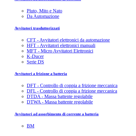
Pluto, Mito e Nato
Da Automazione
Avvitatori trasduttorizzati
CFT - Avvitatori elettronici da automazione
HFT - Avvitatori elettronici manuali
MFT - Micro Avvitatori Elettronici
K-Ducer
Serie DS
Avvitatori a frizione a batteria
DFT - Controllo di coppia a frizione meccanica
DFL - Controllo di coppia a frizione meccanica
DTDA - Massa battente regolabile
DTWA - Massa battente regolabile
Avvitatori ad assorbimento di corrente a batteria
BM