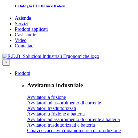
Cataloghi LTI Italia e Koken
Azienda
Servizi
Prodotti applicati
Casi studio
Video
Contattaci
×
Prodotti
Avvitatura industriale
Avvitatori a frizione
Avvitatori ad assorbimento di corrente
Avvitatori trasduttorizzati
Avvitatori a frizione a batteria
Avvitatori ad assorbimento di corrente a batteria
Avvitatori trasduttorizzati a batteria
Chiavi e cacciaviti dinamometrici da produzione