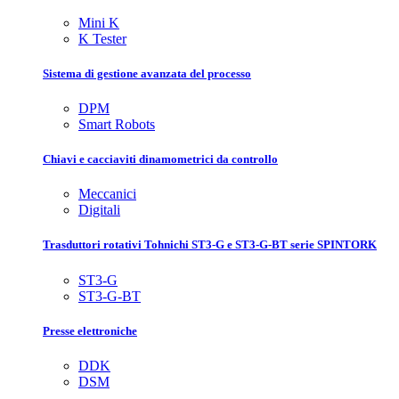
Mini K
K Tester
Sistema di gestione avanzata del processo
DPM
Smart Robots
Chiavi e cacciaviti dinamometrici da controllo
Meccanici
Digitali
Trasduttori rotativi Tohnichi ST3-G e ST3-G-BT serie SPINTORK
ST3-G
ST3-G-BT
Presse elettroniche
DDK
DSM