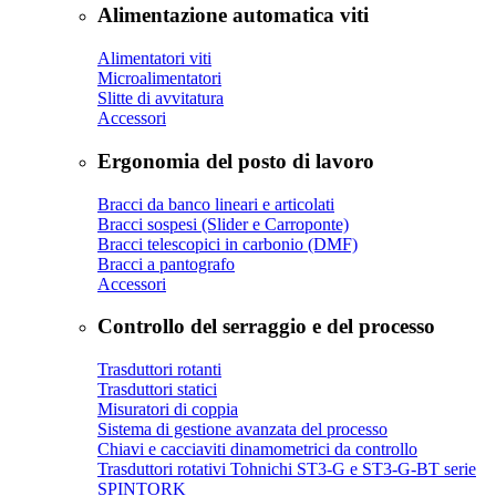
Alimentazione automatica viti
Alimentatori viti
Microalimentatori
Slitte di avvitatura
Accessori
Ergonomia del posto di lavoro
Bracci da banco lineari e articolati
Bracci sospesi (Slider e Carroponte)
Bracci telescopici in carbonio (DMF)
Bracci a pantografo
Accessori
Controllo del serraggio e del processo
Trasduttori rotanti
Trasduttori statici
Misuratori di coppia
Sistema di gestione avanzata del processo
Chiavi e cacciaviti dinamometrici da controllo
Trasduttori rotativi Tohnichi ST3-G e ST3-G-BT serie
SPINTORK