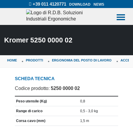
+39 011 4120771
DOWNLOAD
NEWS
Kromer 5250 0000 02
HOME
PRODOTTI
ERGONOMIA DEL POSTO DI LAVORO
ACCES
SCHEDA TECNICA
Codice prodotto:
5250 0000 02
CARATTERISTICA
VALORE
Peso utensile (Kg)
0,8
Range di carico
0,5 - 3,0 kg
Corsa cavo (mm)
1,5 m