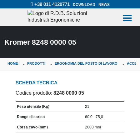
+39 011 4120771
DOWNLOAD
NEWS
Kromer 8248 0000 05
HOME
PRODOTTI
ERGONOMIA DEL POSTO DI LAVORO
ACCES
SCHEDA TECNICA
Codice prodotto:
8248 0000 05
CARATTERISTICA
VALORE
Peso utensile (Kg)
21
Range di carico
60,0 - 75,0
Corsa cavo (mm)
2000 mm