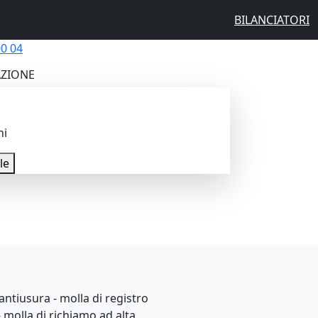
BILANCIATORI
0 04
ZIONE
ni
le
antiusura - molla di registro
- molla di richiamo ad alta