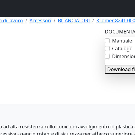
0 04
 di lavoro
Accessori
BILANCIATORI
Kromer 8241 000
DOCUMENTA
Manuale
Catalogo
Dimensio
Download fi
o ad alta resistenza rullo conico di avvolgimento in plastica 
gressiva - gancio rotante di sicurezza per attacco superiore 