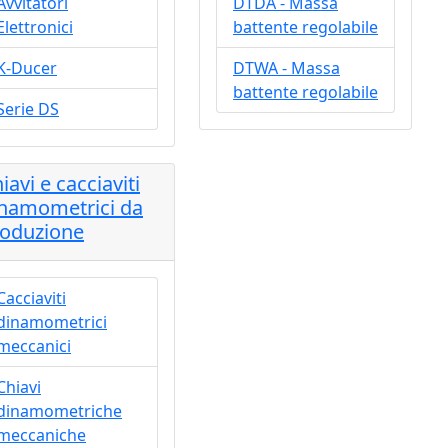
Avvitatori
DTDA - Massa
Elettronici
battente regolabile
K-Ducer
DTWA - Massa
battente regolabile
Serie DS
iavi e cacciaviti
namometrici da
oduzione
Cacciaviti
dinamometrici
meccanici
Chiavi
dinamometriche
meccaniche