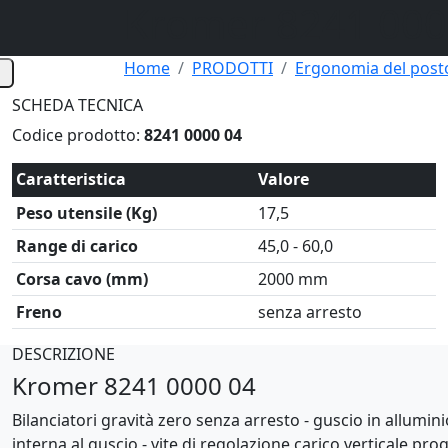
Kromer 8241 000
Home
PRODOTTI
Ergonomia del posto
SCHEDA TECNICA
Codice prodotto:
8241 0000 04
Caratteristica
Valore
Peso utensile (Kg)
17,5
Range di carico
45,0 - 60,0
Corsa cavo (mm)
2000 mm
Freno
senza arresto
DESCRIZIONE
Kromer 8241 0000 04
Bilanciatori gravità zero senza arresto - guscio in allumini
interna al guscio - vite di regolazione carico verticale pro