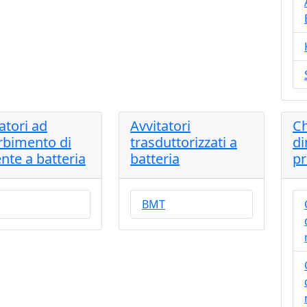
atori ad
Avvitatori
Ch
rbimento di
trasduttorizzati a
di
nte a batteria
batteria
pr
BMT