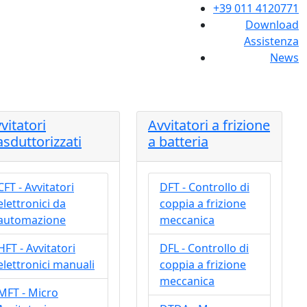
+39 011 4120771
Download
Assistenza
News
vitatori
Avvitatori a frizione
asduttorizzati
a batteria
CFT - Avvitatori
DFT - Controllo di
elettronici da
coppia a frizione
automazione
meccanica
HFT - Avvitatori
DFL - Controllo di
elettronici manuali
coppia a frizione
meccanica
MFT - Micro