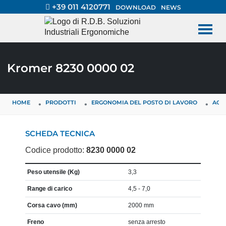
+39 011 4120771
DOWNLOAD
NEWS
Kromer 8230 0000 02
HOME
PRODOTTI
ERGONOMIA DEL POSTO DI LAVORO
ACC
SCHEDA TECNICA
Codice prodotto:
8230 0000 02
CARATTERISTICA
VALORE
Peso utensile (Kg)
3,3
Range di carico
4,5 - 7,0
Corsa cavo (mm)
2000 mm
Freno
senza arresto