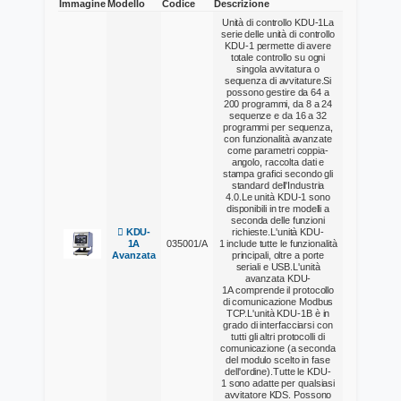
Immagine
Modello
Codice
Descrizione
Unità di controllo KDU-1La
serie delle unità di controllo
KDU-1 permette di avere
totale controllo su ogni
singola avvitatura o
sequenza di avvitature.Si
possono gestire da 64 a
200 programmi, da 8 a 24
sequenze e da 16 a 32
programmi per sequenza,
con funzionalità avanzate
come parametri coppia-
angolo, raccolta dati e
stampa grafici secondo gli
standard dell'Industria
4.0.Le unità KDU-1 sono
disponibili in tre modelli a
seconda delle funzioni
KDU-
richieste.L'unità KDU-
1A
035001/A
1 include tutte le funzionalità
Avanzata
principali, oltre a porte
seriali e USB.L'unità
avanzata KDU-
1A comprende il protocollo
di comunicazione Modbus
TCP.L'unità KDU-1B è in
grado di interfacciarsi con
tutti gli altri protocolli di
comunicazione (a seconda
del modulo scelto in fase
dell'ordine).Tutte le KDU-
1 sono adatte per qualsiasi
avvitatore KDS. Possono