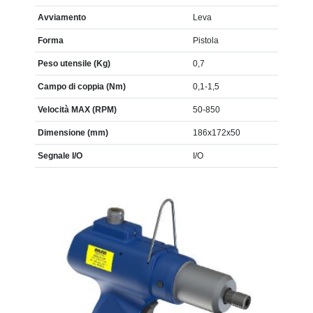
Avviamento
Leva
Forma
Pistola
Peso utensile (Kg)
0,7
Campo di coppia (Nm)
0,1-1,5
Velocità MAX (RPM)
50-850
Dimensione (mm)
186x172x50
Segnale I/O
I/O