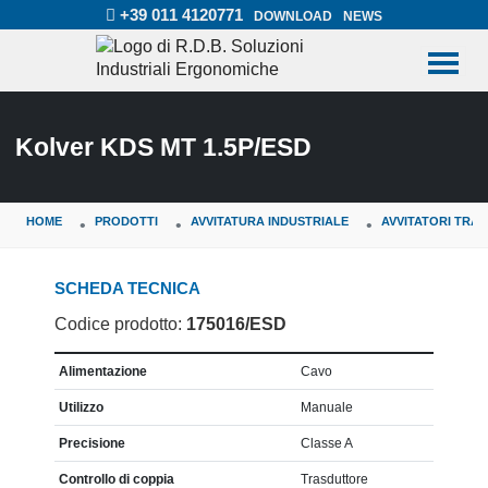
+39 011 4120771
DOWNLOAD
NEWS
Kolver KDS MT 1.5P/ESD
HOME
PRODOTTI
AVVITATURA INDUSTRIALE
AVVITATORI TRA
SCHEDA TECNICA
Codice prodotto:
175016/ESD
CARATTERISTICA
VALORE
Alimentazione
Cavo
Utilizzo
Manuale
Precisione
Classe A
Controllo di coppia
Trasduttore