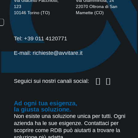
Via Giacinto Pacchiotti,
Via Giamminola, 14
123
22070
Oltrona di San
10146
Torino
(
TO
)
Mamette
(
CO
)
Tel:
+39 011 4120771
E-mail: richieste@avvitare.it
Seguici sui nostri canali social:
Ad ogni tua esigenza,
la giusta soluzione.
Non esiste una soluzione unica per tutti. Ogni
azienda ha le sue esigenze. Contattaci per
scoprire come RDB può aiutarti a trovare la
soluzione più adatta.