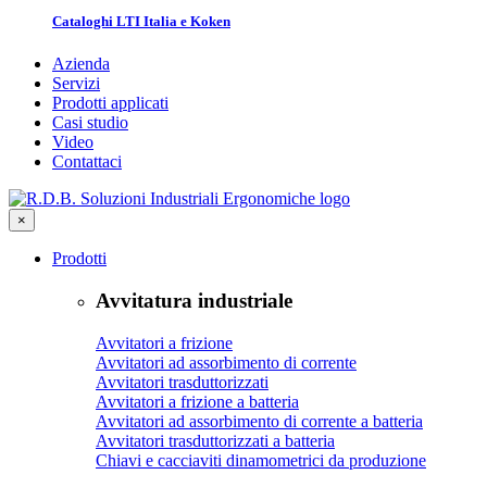
Cataloghi LTI Italia e Koken
Azienda
Servizi
Prodotti applicati
Casi studio
Video
Contattaci
×
Prodotti
Avvitatura industriale
Avvitatori a frizione
Avvitatori ad assorbimento di corrente
Avvitatori trasduttorizzati
Avvitatori a frizione a batteria
Avvitatori ad assorbimento di corrente a batteria
Avvitatori trasduttorizzati a batteria
Chiavi e cacciaviti dinamometrici da produzione