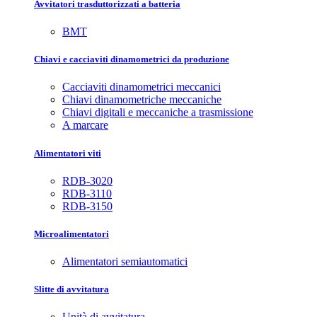
Avvitatori trasduttorizzati a batteria
BMT
Chiavi e cacciaviti dinamometrici da produzione
Cacciaviti dinamometrici meccanici
Chiavi dinamometriche meccaniche
Chiavi digitali e meccaniche a trasmissione
A marcare
Alimentatori viti
RDB-3020
RDB-3110
RDB-3150
Microalimentatori
Alimentatori semiautomatici
Slitte di avvitatura
Unità di avvitatura