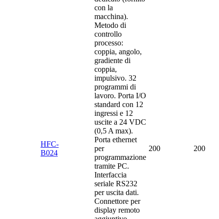
con la
macchina).
Metodo di
controllo
processo:
coppia, angolo,
gradiente di
coppia,
impulsivo. 32
programmi di
lavoro. Porta I/O
standard con 12
ingressi e 12
uscite a 24 VDC
(0,5 A max).
Porta ethernet
HFC-
per
200
200
B024
programmazione
tramite PC.
Interfaccia
seriale RS232
per uscita dati.
Connettore per
display remoto
aggiuntivo.