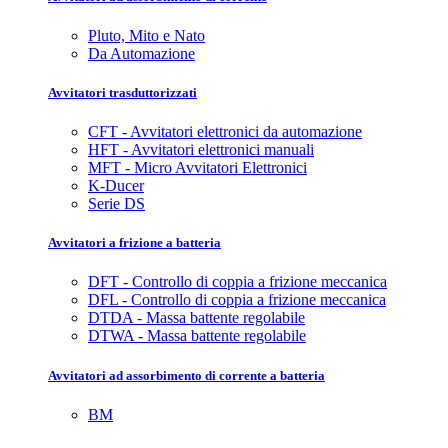
Pluto, Mito e Nato
Da Automazione
Avvitatori trasduttorizzati
CFT - Avvitatori elettronici da automazione
HFT - Avvitatori elettronici manuali
MFT - Micro Avvitatori Elettronici
K-Ducer
Serie DS
Avvitatori a frizione a batteria
DFT - Controllo di coppia a frizione meccanica
DFL - Controllo di coppia a frizione meccanica
DTDA - Massa battente regolabile
DTWA - Massa battente regolabile
Avvitatori ad assorbimento di corrente a batteria
BM