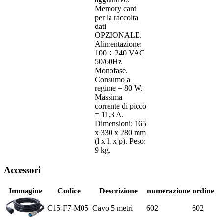
Memory card
per la raccolta
dati
OPZIONALE.
Alimentazione:
100 ÷ 240 VAC
50/60Hz
Monofase.
Consumo a
regime = 80 W.
Massima
corrente di picco
= 11,3 A.
Dimensioni: 165
x 330 x 280 mm
(l x h x p). Peso:
9 kg.
Accessori
Immagine
Codice
Descrizione
numerazione
ordine
C15-F7-M05
Cavo 5 metri
602
602