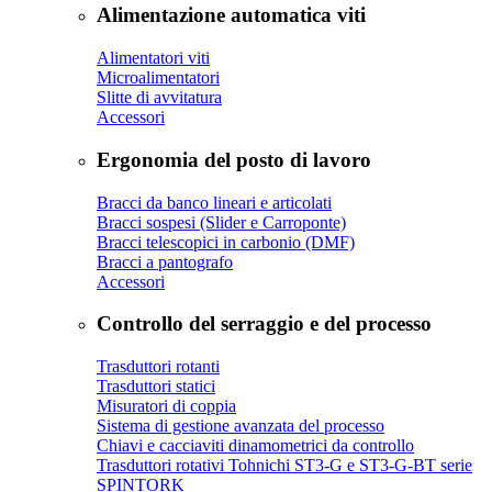
Alimentazione automatica viti
Alimentatori viti
Microalimentatori
Slitte di avvitatura
Accessori
Ergonomia del posto di lavoro
Bracci da banco lineari e articolati
Bracci sospesi (Slider e Carroponte)
Bracci telescopici in carbonio (DMF)
Bracci a pantografo
Accessori
Controllo del serraggio e del processo
Trasduttori rotanti
Trasduttori statici
Misuratori di coppia
Sistema di gestione avanzata del processo
Chiavi e cacciaviti dinamometrici da controllo
Trasduttori rotativi Tohnichi ST3-G e ST3-G-BT serie
SPINTORK