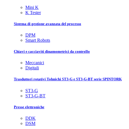
Mini K
K Tester
Sistema di gestione avanzata del processo
DPM
Smart Robots
Chiavi e cacciaviti dinamometrici da controllo
Meccanici
Digitali
Trasduttori rotativi Tohnichi ST3-G e ST3-G-BT serie SPINTORK
ST3-G
ST3-G-BT
Presse elettroniche
DDK
DSM