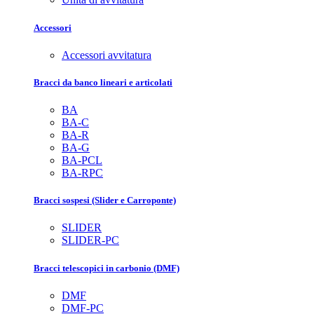
Accessori
Accessori avvitatura
Bracci da banco lineari e articolati
BA
BA-C
BA-R
BA-G
BA-PCL
BA-RPC
Bracci sospesi (Slider e Carroponte)
SLIDER
SLIDER-PC
Bracci telescopici in carbonio (DMF)
DMF
DMF-PC