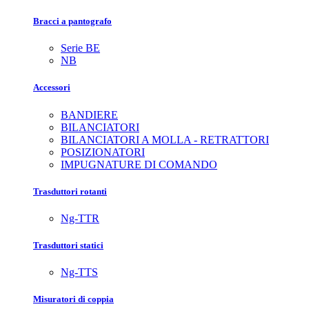
Bracci a pantografo
Serie BE
NB
Accessori
BANDIERE
BILANCIATORI
BILANCIATORI A MOLLA - RETRATTORI
POSIZIONATORI
IMPUGNATURE DI COMANDO
Trasduttori rotanti
Ng-TTR
Trasduttori statici
Ng-TTS
Misuratori di coppia