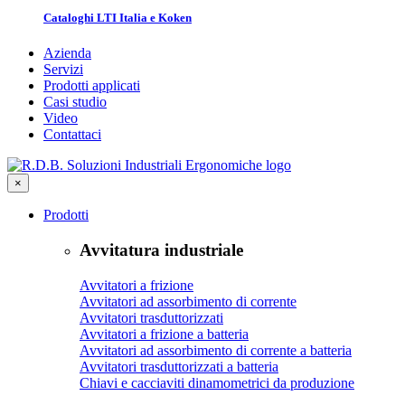
Cataloghi LTI Italia e Koken
Azienda
Servizi
Prodotti applicati
Casi studio
Video
Contattaci
×
Prodotti
Avvitatura industriale
Avvitatori a frizione
Avvitatori ad assorbimento di corrente
Avvitatori trasduttorizzati
Avvitatori a frizione a batteria
Avvitatori ad assorbimento di corrente a batteria
Avvitatori trasduttorizzati a batteria
Chiavi e cacciaviti dinamometrici da produzione