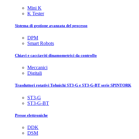
Mini K
K Tester
Sistema di gestione avanzata del processo
DPM
Smart Robots
Chiavi e cacciaviti dinamometrici da controllo
Meccanici
Digitali
Trasduttori rotativi Tohnichi ST3-G e ST3-G-BT serie SPINTORK
ST3-G
ST3-G-BT
Presse elettroniche
DDK
DSM