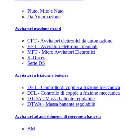
Pluto, Mito e Nato
Da Automazione
Avvitatori trasduttorizzati
CFT - Avvitatori elettronici da automazione
HFT - Avvitatori elettronici manuali
MFT - Micro Avvitatori Elettronici
K-Ducer
Serie DS
Avvitatori a frizione a batteria
DFT - Controllo di coppia a frizione meccanica
DFL - Controllo di coppia a frizione meccanica
DTDA - Massa battente regolabile
DTWA - Massa battente regolabile
Avvitatori ad assorbimento di corrente a batteria
BM