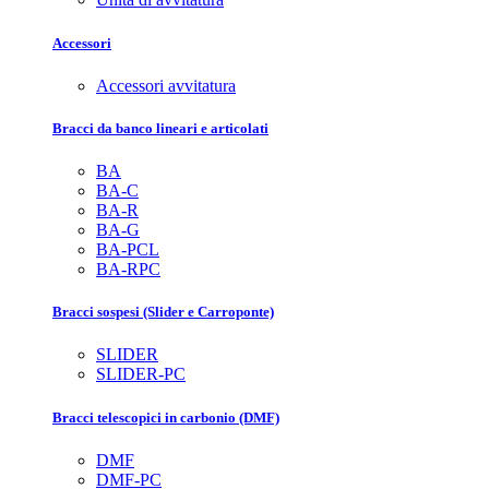
Accessori
Accessori avvitatura
Bracci da banco lineari e articolati
BA
BA-C
BA-R
BA-G
BA-PCL
BA-RPC
Bracci sospesi (Slider e Carroponte)
SLIDER
SLIDER-PC
Bracci telescopici in carbonio (DMF)
DMF
DMF-PC