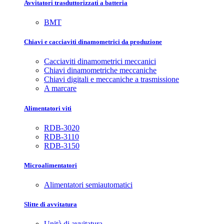
Avvitatori trasduttorizzati a batteria
BMT
Chiavi e cacciaviti dinamometrici da produzione
Cacciaviti dinamometrici meccanici
Chiavi dinamometriche meccaniche
Chiavi digitali e meccaniche a trasmissione
A marcare
Alimentatori viti
RDB-3020
RDB-3110
RDB-3150
Microalimentatori
Alimentatori semiautomatici
Slitte di avvitatura
Unità di avvitatura