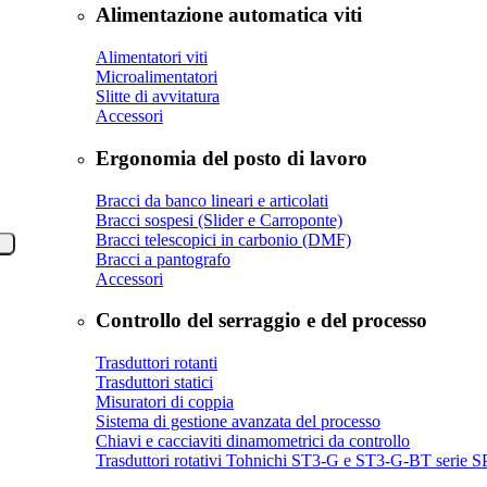
Alimentazione automatica viti
Alimentatori viti
Microalimentatori
Slitte di avvitatura
Accessori
Ergonomia del posto di lavoro
Bracci da banco lineari e articolati
Bracci sospesi (Slider e Carroponte)
Bracci telescopici in carbonio (DMF)
Bracci a pantografo
Accessori
Controllo del serraggio e del processo
Trasduttori rotanti
Trasduttori statici
Misuratori di coppia
Sistema di gestione avanzata del processo
Chiavi e cacciaviti dinamometrici da controllo
Trasduttori rotativi Tohnichi ST3-G e ST3-G-BT seri