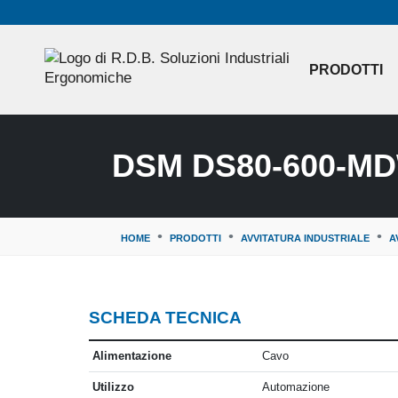
PRODOTTI
DSM DS80-600-M
HOME
PRODOTTI
AVVITATURA INDUSTRIALE
A
SCHEDA TECNICA
CARATTERISTICA
VALORE
Alimentazione
Cavo
Utilizzo
Automazione