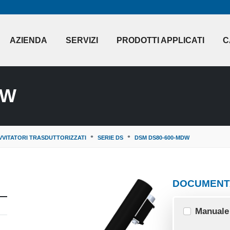
AZIENDA
SERVIZI
PRODOTTI APPLICATI
C
DW
VVITATORI TRASDUTTORIZZATI
SERIE DS
DSM DS80-600-MDW
DOCUMENT
Manuale