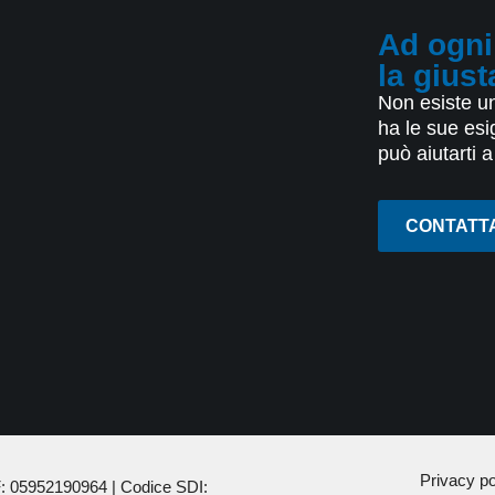
Ad ogni
la giust
Non esiste un
ha le sue es
può aiutarti a
CONTATT
Privacy po
F:
05952190964
| Codice SDI: