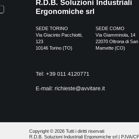
R.D.B. Soluzioni Industriali
Ergonomiche srl
SEDE TORINO
SEDE COMO
Via Giacinto Pacchiotti,
Via Giamminola, 14
123
22070
Oltrona di San
10146
Torino
(
TO
)
Mamette
(
CO
)
Tel:
+39 011 4120771
E-mail: richieste@avvitare.it
Copyright © 2026 Tutti i diritti riservati
R.D.B. Soluzioni Industriali Ergonomiche srl
| P.IVA/C