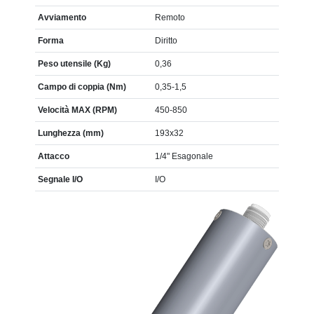
Avviamento
Remoto
Forma
Diritto
Peso utensile (Kg)
0,36
Campo di coppia (Nm)
0,35-1,5
Velocità MAX (RPM)
450-850
Lunghezza (mm)
193x32
Attacco
1/4" Esagonale
Segnale I/O
I/O