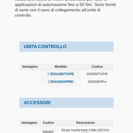
applicazioni di automazione fino a 50 Nm. Sono forniti
di serie con il cavo di collegamento all’unità di
controllo.
UNITA CONTROLLO
Immagine
Modello
Codice
Immagine
Modello
Codice
EDU2AE/TOP/E
032000/TOP/E
EDU2AE/HPRO
032000/HPro
ACCESSORI
Immagine
Codice
Descrizione
Immagine
Codice
Descrizione
Kit per trasformare il Mito 15/CA in
800405